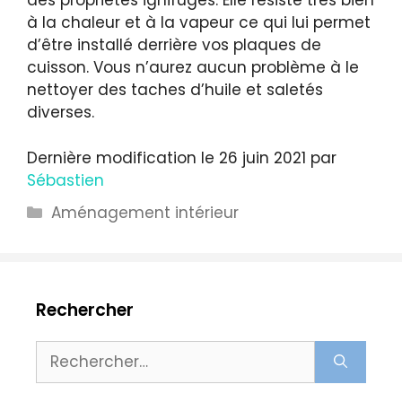
des propriétés ignifuges. Elle résiste très bien
à la chaleur et à la vapeur ce qui lui permet
d’être installé derrière vos plaques de
cuisson. Vous n’aurez aucun problème à le
nettoyer des taches d’huile et saletés
diverses.
Dernière modification le 26 juin 2021 par
Sébastien
Catégories
Aménagement intérieur
Rechercher
Rechercher :