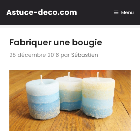
Aller
Astuce-deco.com
au
Menu
contenu
Fabriquer une bougie
26 décembre 2018
par
Sébastien