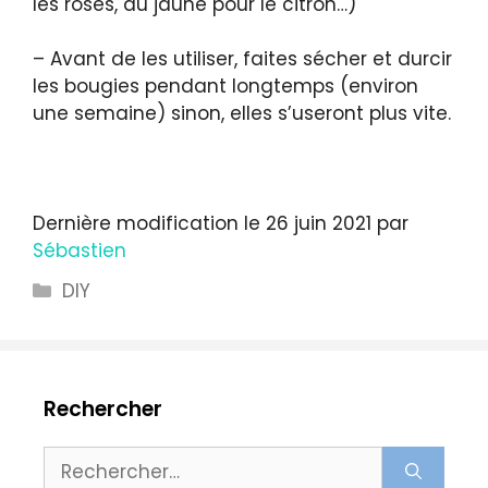
les roses, du jaune pour le citron…)
– Avant de les utiliser, faites sécher et durcir
les bougies pendant longtemps (environ
une semaine) sinon, elles s’useront plus vite.
Dernière modification le 26 juin 2021 par
Sébastien
Catégories
DIY
Rechercher
Rechercher :