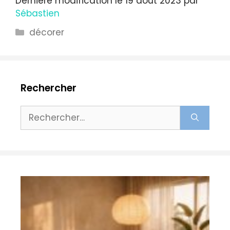
Dernière modification le 19 août 2023 par
Sébastien
Catégories
décorer
Rechercher
Rechercher :